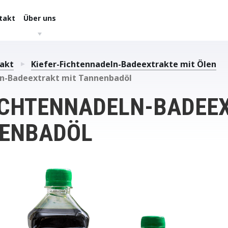
takt
Über uns
akt
Kiefer-Fichtennadeln-Badeextrakte mit Ölen
ln-Badeextrakt mit Tannenbadöl
FICHTENNADELN-BADEE
NENBADÖL